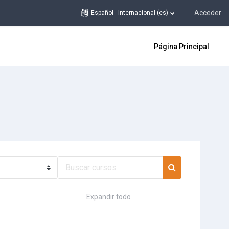
Acceder
Español - Internacional ‎(es)‎
Página Principal
Buscar cursos
Buscar cursos
Expandir todo