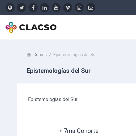
Ir para o conteúdo principal
Cursos
Epistemologías del Sur
Epistemologías del Sur
Categorias de Cursos
7ma Cohorte