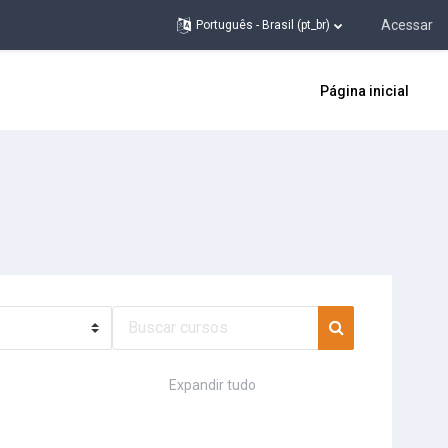
Acessar
Português - Brasil ‎(pt_br)‎
Página inicial
Buscar cursos
Buscar cursos
Expandir tudo