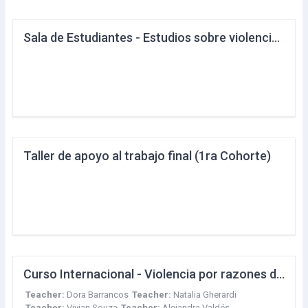
Sala de Estudiantes - Estudios sobre violencia por razones de género contra las mujeres (1ra Cohorte)
Taller de apoyo al trabajo final (1ra Cohorte)
Curso Internacional - Violencia por razones de género contra las Mujeres. Análisis de las políticas públicas en América Latina (1ra Cohorte)
Teacher:
Dora Barrancos
Teacher:
Natalia Gherardi
Teacher:
Vivian Souza
Teacher:
Alejandra Valdés