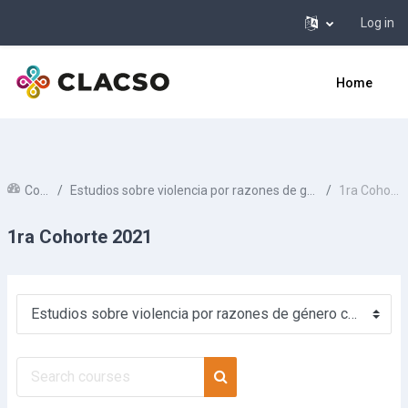
Log in
Skip to main content
Home
Courses
Estudios sobre violencia por razones de género contra las mujeres
1ra Cohorte 2021
1ra Cohorte 2021
Course categories
Search courses
Search courses