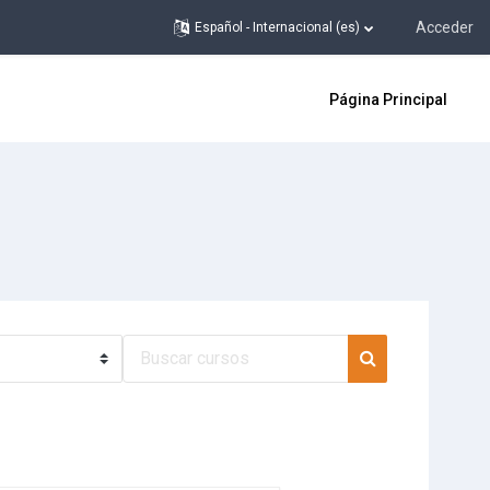
Acceder
Español - Internacional ‎(es)‎
Página Principal
Buscar cursos
Buscar cursos