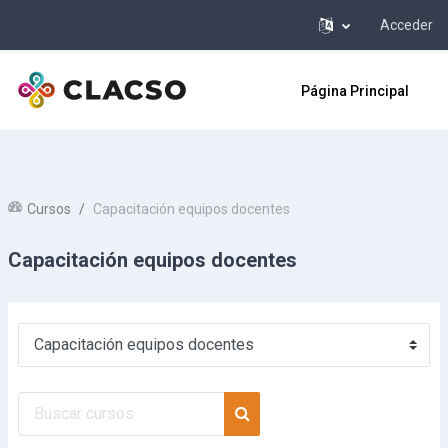
Acceder
Salta al contenido principal
Página Principal
Cursos
Capacitación equipos docentes
Capacitación equipos docentes
Categorías
Buscar cursos
Buscar cursos