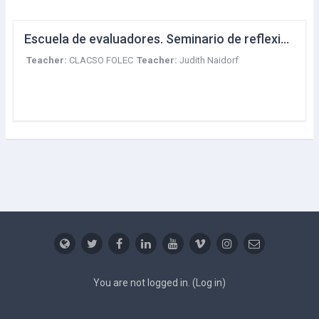
Escuela de evaluadores. Seminario de reflexión y formación en perspectivas teórico-metodológicas para construir y revisar prácticas y herramientas alternativas de evaluación científica y académica
Teacher:
CLACSO FOLEC
Teacher:
Judith Naidorf
You are not logged in. (
Log in
)