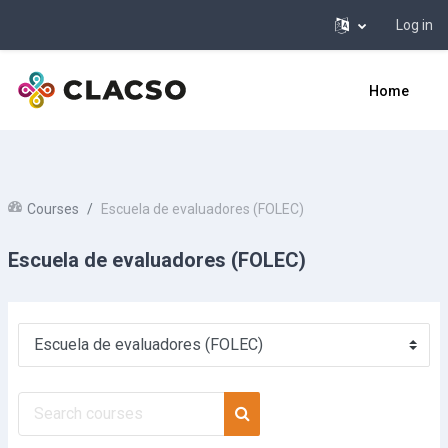
Log in
Skip to main content
Home
Courses
Escuela de evaluadores (FOLEC)
Escuela de evaluadores (FOLEC)
Course categories
Search courses
Search courses