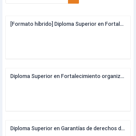
Buscar cursos
[Formato híbrido] Diploma Superior en Fortalecimiento organizativo de mujeres con énfasis en formulación de proyectos y comunicación popular
Diploma Superior en Fortalecimiento organizativo de mujeres con énfasis en formulación de proyectos y comunicación popular
Diploma Superior en Garantías de derechos de las mujeres con énfasis en derechos a una vida libre de violencias y derechos sexuales y reproductivos