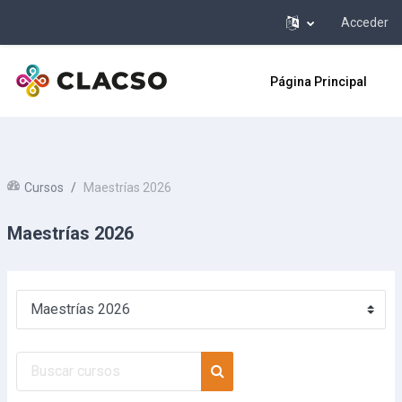
Acceder
Salta al contenido principal
Página Principal
Cursos
Maestrías 2026
Maestrías 2026
Categorías
Buscar cursos
Buscar cursos